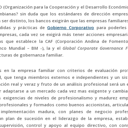
(Organización para la Cooperación y el Desarrollo Económico
mbianas? sin duda que los estándares de dirección empresa
ser distinto, los bancos exigirán que las empresas familiar
didas y prácticas de
Gobierno Corporativo
para poderles
empresas, cada vez se exigirá más tener acciones empresari
as que establece la CAF (Corporación Andina de Fomento)
nco Mundial – BM -), la y el
Global Corporate Governance
cturas de gobernanza familiar.
s en la empresa familiar con criterios de evaluación prof
dad, que tenga miembros externos e independientes y un si
ión real y veraz y fruto de un análisis profesional será un
er adaptarse a un mercado cada vez mas exigente y cambia
 exigencias de niveles de profesionalismo y madurez empr
profesionales y formados como buenos accionistas, articul
e implementación madura, con planes de negocio profes
un plan de sucesión en el liderazgo de la empresa, estab
supervisión, control y apoyo al equipo directivo, con con