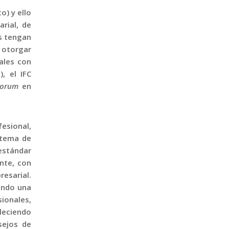
) y ello
rial, de
es tengan
 otorgar
ales con
, el IFC
 Forum
en
esional,
stema de
 estándar
nte, con
esarial.
ando una
ionales,
leciendo
sejos de