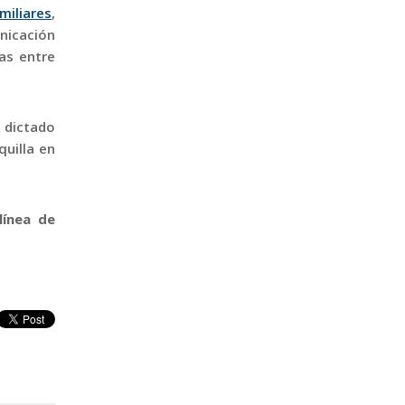
miliares
,
nicación
tas entre
, dictado
uilla en
línea de