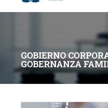
Business Legal BL
|
Certificaciones BL
|
InCompany
GOBIERNO CORPORA
GOBERNANZA FAMI