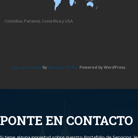
Colombia, Panamá, Costa Rica y USA
BuLegal media
by
BuLegal Media.
Powered by WordPress.
PONTE EN CONTACTO
Si tiene alguna inquietud sobre nuestro Portafolio de Servicios, le