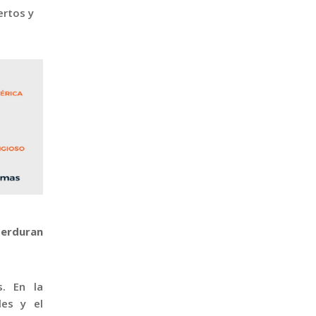
ertos y
perduran
s. En la
les y el