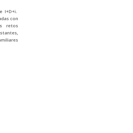
e I+D+i.
ladas con
os retos
stantes,
miliares