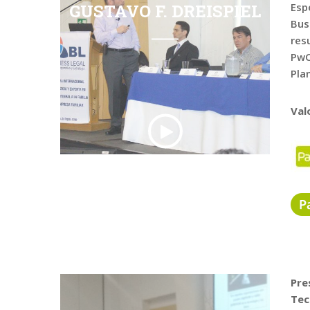
GUSTAVO F. DREISPIEL
Esp
Bus
res
PwC
Pla
Val
Pre
Tec