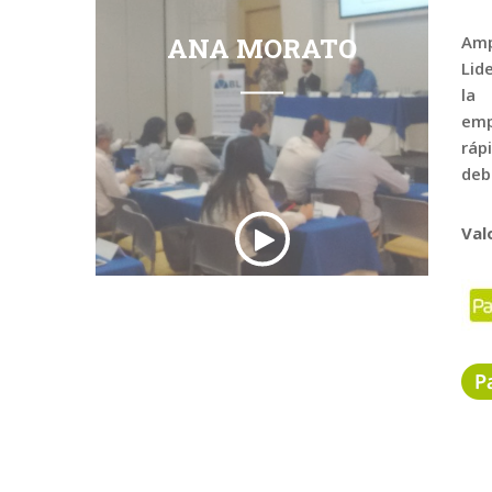
ANA MORATO
Amp
Lid
la 
emp
ráp
deb
Val