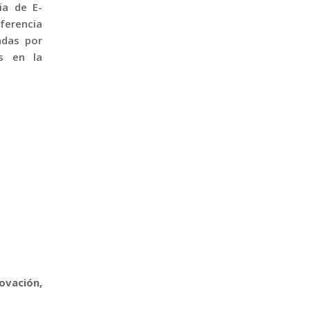
ia de E-
nferencia
adas por
s en la
ovación,