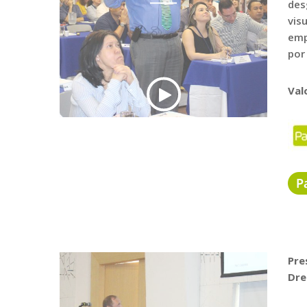
des
vis
emp
por
Val
Pre
Dre