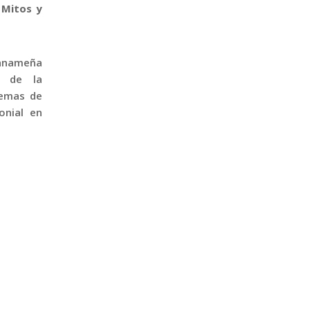
 Mitos y
panameña
o de la
temas de
onial en