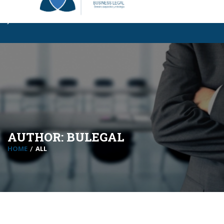
Business Legal BL
|
Certificaciones BL
|
InCompany
|
MBA Para
Jóvenes
AUTHOR:
BULEGAL
HOME
ALL