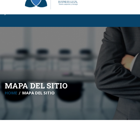
Business Legal BL
|
Certificaciones BL
|
InCompany
|
MBA Para
Jóvenes
MAPA DEL SITIO
HOME
MAPA DEL SITIO